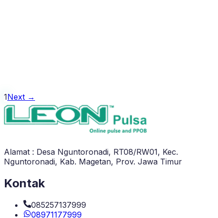
CASHBACK TRANSAKSI PRODUK
KHUSUS
1
Next →
Alamat : Desa Nguntoronadi, RT08/RW01, Kec.
Nguntoronadi, Kab. Magetan, Prov. Jawa Timur
Kontak
085257137999
08971177999