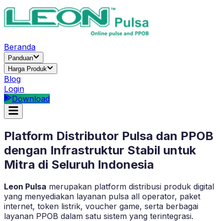
Beranda
Panduan
Harga Produk
Blog
Login
Download
Platform Distributor Pulsa dan PPOB
dengan Infrastruktur Stabil untuk
Mitra di Seluruh Indonesia
Leon Pulsa
merupakan platform distribusi produk digital
yang menyediakan layanan pulsa all operator, paket
internet, token listrik, voucher game, serta berbagai
layanan PPOB dalam satu sistem yang terintegrasi.